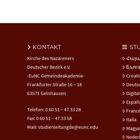
KONTAKT
ST
Kirche des Nazareners
Հայ
Deutscher Bezirk e.V.
Бълг
-EuNC Gemeindeakademie-
Croati
Frankfurter Straße 16 – 18
Deuts
63571 Gelnhausen
Digita
Españ
Telefon: 0 60 51 – 47 33 28
Franc
Fax: 0 60 51 – 47 33 58
Italia
Mail:
studienleitungde@eunc.edu
Magya
Neder