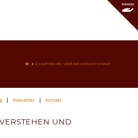
To
th
Wi
HOME
SCHNUPPERKURS "ÜBER DEN HORIZONT HINAUS"
g
Newsletter
Kontakt
 VERSTEHEN UND