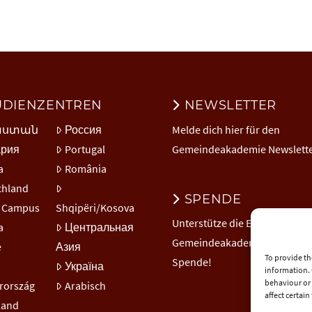
UDIENZENTREN
NEWSLETTER
աստան
Россия
Melde dich hier für den
ария
Portugal
Gemeindeakademie Newslette
a
România
chland
SPENDE
l Campus
Shqipëri/Kosova
Unterstütze die EuNC
a
Центральная
Gemeindeakademie mit einer
e
Азия
To provide th
Spende!
Україна
information. 
behaviour or 
rország
Arabisch
affect certai
land