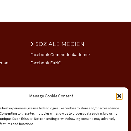
SOZIALE MEDIEN
Facebook Gemeindeakademie
r an!
Facebook EuNC
Manage Cookie Consent
e best experiences, we use technologies like cookies to store and/or access device
Consenting to these technologies will allow us to process data such as browsing
unique IDs on this site. Not consenting or withdrawing consent, may adversely
n features and functions.